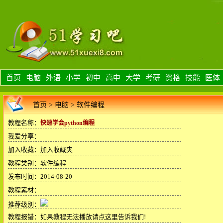
首页
电脑
外语
小学
初中
高中
大学
考研
资格
技能
医体
首页
>
电脑
>
软件编程
教程名称：
快速学会python编程
我爱分享：
加入收藏：
加入收藏夹
教程类别：软件编程
发布时间：2014-08-20
教程素材：
推荐级别：
教程报错：
如果教程无法播放请点这里告诉我们!