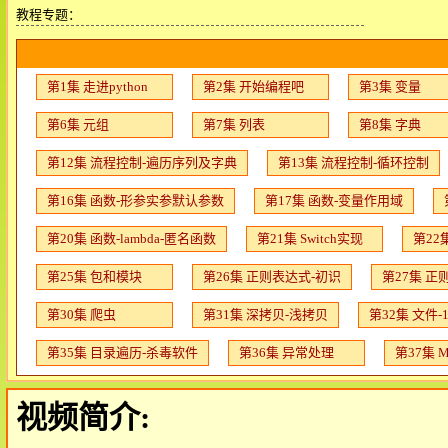
教程专题：
第1集 走进python
第2集 开始编程吧
第3集 变量
第6集 元组
第7集 列表
第8集 字典
第12集 流程控制-遍历序列及字典
第13集 流程控制-循环控制
第16集 函数-形参实参默认参数
第17集 函数-变量作用域
第20集 函数-lambda-匿名函数
第21集 Switch实现
第22
第25集 包和模块
第26集 正则表达式-初识
第27集 正
第30集 爬虫
第31集 深拷贝-浅拷贝
第32集 文件-
第35集 目录遍历-杀毒软件
第36集 异常处理
第37集 M
视频简介: