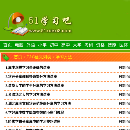
首页
电脑
外语
小学
初中
高中
大学
考研
资格
技能
医体
首页
> TAG信息列表 > 学习方法
1.高中怎样学习是正确的讲座
日期:201
2.状元分享理科快速提分方法讲座
日期:201
3.清华大学的学生分享的学习方法讲座
日期:201
4.考清华北大的学习方法讲座
日期:201
5.湖北高考文科状元范筱雨分享的学习方法
日期:201
6.学好高中数学简单有效的小窍门教程
日期:201
7.哈佛学霸分享高中的学习技巧讲座
日期:201