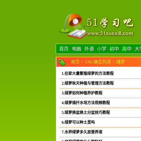
首页
电脑
外语
小学
初中
高中
大
首页
> TAG信息列表 > 绿萝
1.在家大量繁殖绿萝的方法教程
2.绿萝秋天种植与管理方法教程
3.绿萝如何种植养护教程
4.绿萝插扦水培方法视频教程
5.绿萝换盆换土分盆技巧教程
6.绿萝可以种土里吗
7.水养绿萝多久放营养液