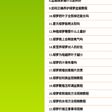
8.盆栽绿萝施什么肥料好
9.如何正确养护绿萝盆栽教程
10.绿萝把叶子全剪掉还能长吗
11.夏天绿萝能晒太阳吗
12.种植绿萝需要什么土最好
13.绿萝晚上会释放氧气吗
14.家里养绿萝对人的好处
15.绿萝为啥越养叶子越小
16.绿萝的汁液有毒吗
17.绿萝爬墙创意图片欣赏
18.绿萝如何换盆视频教程
19.绿萝繁殖怎样满盆教程
20.绿萝修剪插枝方法视频教程
21.绿萝的水培方法视频教程
22.绿萝扦插注意事项视频