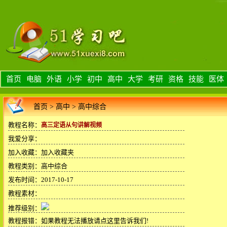
首页
电脑
外语
小学
初中
高中
大学
考研
资格
技能
医体
首页
>
高中
>
高中综合
教程名称：
高三定语从句讲解视频
我爱分享：
加入收藏：
加入收藏夹
教程类别：高中综合
发布时间：2017-10-17
教程素材：
推荐级别：
教程报错：
如果教程无法播放请点这里告诉我们!