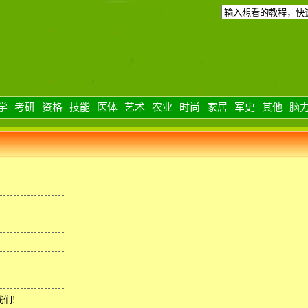
学
考研
资格
技能
医体
艺术
农业
时尚
家居
军史
其他
脑
们!