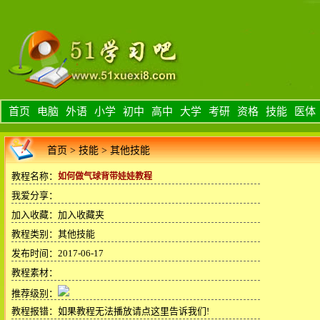
首页
电脑
外语
小学
初中
高中
大学
考研
资格
技能
医体
首页
>
技能
>
其他技能
教程名称：
如何做气球背带娃娃教程
我爱分享：
加入收藏：
加入收藏夹
教程类别：其他技能
发布时间：2017-06-17
教程素材：
推荐级别：
教程报错：
如果教程无法播放请点这里告诉我们!