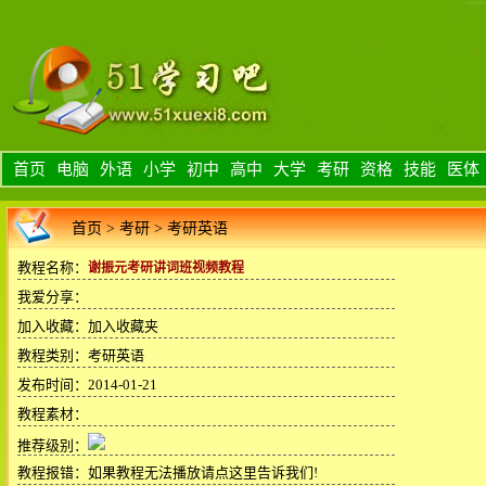
首页
电脑
外语
小学
初中
高中
大学
考研
资格
技能
医体
首页
>
考研
>
考研英语
教程名称：
谢振元考研讲词班视频教程
我爱分享：
加入收藏：
加入收藏夹
教程类别：考研英语
发布时间：2014-01-21
教程素材：
推荐级别：
教程报错：
如果教程无法播放请点这里告诉我们!