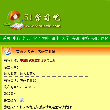
首页
电脑
外语
小学
初中
高中
大学
考研
资格
技能
医体
首页
>
考研
>
考研专业课
教程名称：
中国研究生教育现状与出路
我爱分享：
加入收藏：
加入收藏夹
教程类别：考研专业课
发布时间：2014-08-17
教程素材：
推荐级别：
教程报错：
如果教程无法播放请点这里告诉我们!