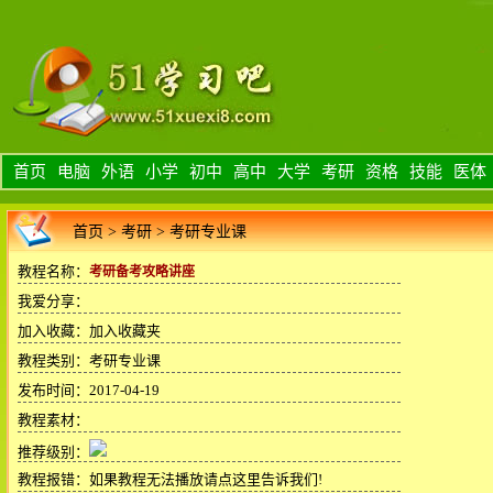
首页
电脑
外语
小学
初中
高中
大学
考研
资格
技能
医体
首页
>
考研
>
考研专业课
教程名称：
考研备考攻略讲座
我爱分享：
加入收藏：
加入收藏夹
教程类别：考研专业课
发布时间：2017-04-19
教程素材：
推荐级别：
教程报错：
如果教程无法播放请点这里告诉我们!