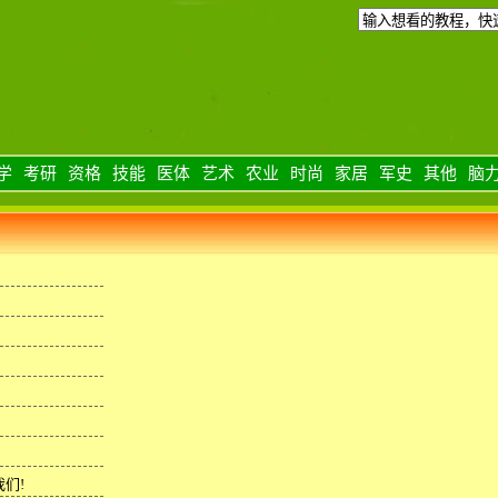
学
考研
资格
技能
医体
艺术
农业
时尚
家居
军史
其他
脑
们!