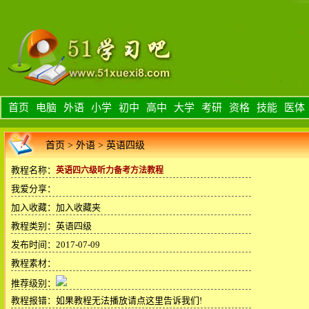
首页
电脑
外语
小学
初中
高中
大学
考研
资格
技能
医体
首页
>
外语
>
英语四级
教程名称：
英语四六级听力备考方法教程
我爱分享：
加入收藏：
加入收藏夹
教程类别：英语四级
发布时间：2017-07-09
教程素材：
推荐级别：
教程报错：
如果教程无法播放请点这里告诉我们!