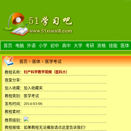
首页
电脑
外语
小学
初中
高中
大学
考研
资格
技能
医体
首页
>
医体
>
医学考试
教程名称：
妇产科学教学视频（医科大）
我爱分享：
加入收藏：
加入收藏夹
教程类别：医学考试
发布时间：2014-03-06
教程素材：
推荐级别：
教程报错：
如果教程无法播放请点这里告诉我们!