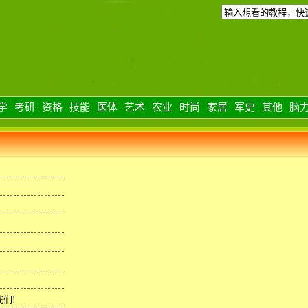
学
考研
资格
技能
医体
艺术
农业
时尚
家居
军史
其他
脑
们!