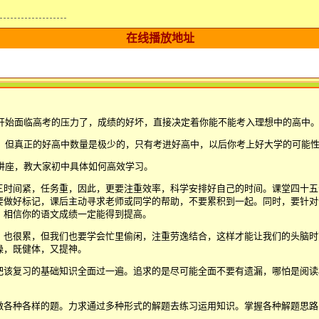
在线播放地址
开始面临高考的压力了，成绩的好坏，直接决定着你能不能考入理想中的高中
，但真正的好高中数量是极少的，只有考进好高中，以后你考上好大学的可能
讲座，教大家初中具体如何高效学习。
三时间紧，任务重，因此，更要注重效率，科学安排好自己的时间。课堂四十五
要做好标记，课后主动寻求老师或同学的帮助，不要累积到一起。同时，要针对
，相信你的语文成绩一定能得到提高。
，也很累，但我们也要学会忙里偷闲，注重劳逸结合，这样才能让我们的头脑时
操，既健体，又提神。
把该复习的基础知识全面过一遍。追求的是尽可能全面不要有遗漏，哪怕是阅读
做各种各样的题。力求通过多种形式的解题去练习运用知识。掌握各种解题思路