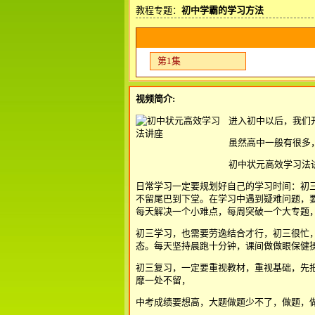
教程专题：
初中学霸的学习方法
第1集
视频简介:
进入初中以后，我们
虽然高中一般有很多
初中状元高效学习法
日常学习一定要规划好自己的学习时间：初
不留尾巴到下堂。在学习中遇到疑难问题，
每天解决一个小难点，每周突破一个大专题
初三学习，也需要劳逸结合才行，初三很忙
态。每天坚持晨跑十分钟，课间做做眼保健
初三复习，一定要重视教材，重视基础，先
靡一处不留，
中考成绩要想高，大题做题少不了，做题，