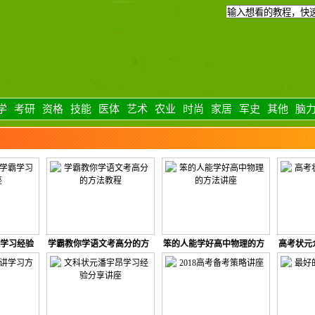
学
考研
资格
技能
医体
艺术
农业
时尚
家居
军史
其他
脑
学习经验
学霸教你学语文考高分的方
笨的人能学好高中物理的方
高考状元
法教程
法讲座