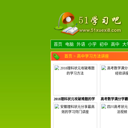
首页
电脑
外语
小学
初中
高中
大
首页
>
高中学习方法讲座
2018理科状元攻破难题的学
高考数学满分学霸
习方法
讲座