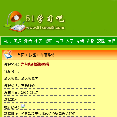
首页
电脑
外语
小学
初中
高中
大学
考研
资格
技能
医体
首页
>
技能
>
车辆维修
教程名称：
汽车换备胎视频教程
我爱分享：
加入收藏：
加入收藏夹
教程类别：车辆维修
发布时间：2015-03-17
教程素材：
推荐级别：
教程报错：
如果教程无法播放请点这里告诉我们!