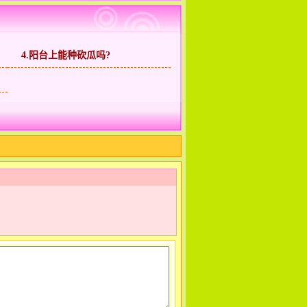
4.阳台上能种砍瓜吗?