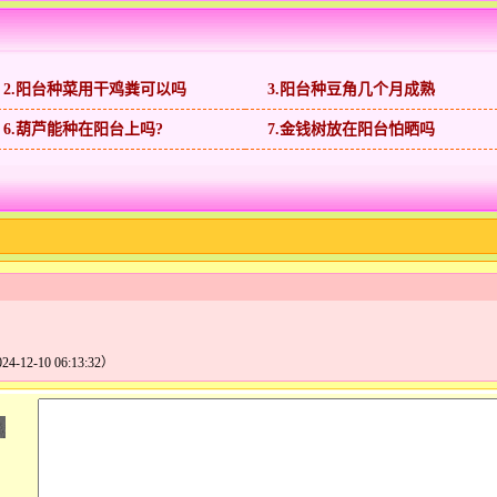
2.阳台种菜用干鸡粪可以吗
3.阳台种豆角几个月成熟
6.葫芦能种在阳台上吗?
7.金钱树放在阳台怕晒吗
24-12-10 06:13:32）