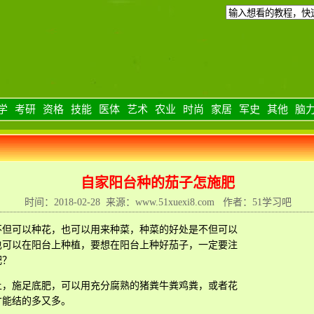
学
考研
资格
技能
医体
艺术
农业
时尚
家居
军史
其他
脑
自家阳台种的茄子怎施肥
时间：2018-02-28 来源：www.51xuexi8.com 作者：51学习吧
不但可以种花，也可以用来种菜，种菜的好处是不但可以
也可以在阳台上种植，要想在阳台上种好茄子，一定要注
肥？
土，施足底肥，可以用充分腐熟的猪粪牛粪鸡粪，或者花
才能结的多又多。