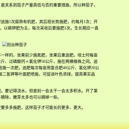
，是关系到茄子产量高低与否的重要措施，所以种茄子，
时追施1次腐熟有机肥，其后视长势施肥，约每月1次；开
次，以磷钾肥为主，每次采收后要施肥1次。生长期应一直
不一样的，坐果前少施氮肥，坐果后重追肥。培土时每亩
公斤、过磷酸钙＋氯化钾50公斤，施在两棵植株之间。追
追施一次肥，追肥每次每亩用复合肥40公斤、氯化钾20公
酸二氢钾等叶面肥喷施，可促进叶色浓绿，提高果实品
肥。要记得浇水，但是别一会太干一会太多积水。开了第
子摘除，嫩芽太多也可以摘掉一些。
定要多多施肥，这样茄子才可能长的更多、更大。