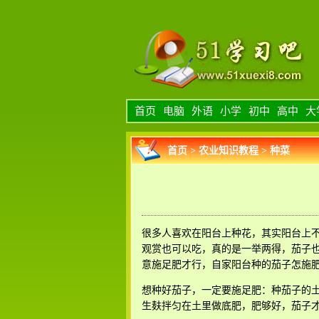
首页
电脑
外语
小学
初中
高中
大
首页
>
农业知识教程
>
种菜
很多人喜欢在阳台上种花，其实阳台上
观赏也可以吃，真的是一举两得，茄子
意施足肥才行，自家阳台种的茄子怎施
想种好茄子，一定要施足肥：种茄子的
生麸拌匀在土里做底肥，肥够好，茄子