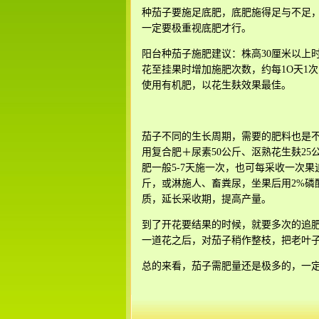
种茄子要施足底肥，底肥施得足与不足
一定要极重视底肥才行。
阳台种茄子施肥建议：株高30厘米以上
花至挂果时增加施肥次数，约每1O天1
使用有机肥，以花生麸效果最佳。
茄子不同的生长周期，需要的肥料也是
用复合肥＋尿素50公斤、沤熟花生麸25
肥一般5-7天施一次，也可每采收一次果
斤，或淋施人、畜粪尿，坐果后用2%磷
质，延长采收期，提高产量。
到了开花要结果的时候，就要多次的追
一道花之后，对茄子稍作整枝，把老叶
总的来看，茄子需肥量还是极多的，一