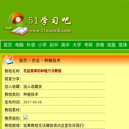
首页
电脑
外语
小学
初中
高中
大学
考研
资格
技能
医体
首页
>
农业
>
种植技术
教程名称：
花盆香菜的种植方法教程
我爱分享：
加入收藏：
加入收藏夹
教程类别：种植技术
发布时间：2017-10-16
教程素材：
推荐级别：
教程报错：
如果教程无法播放请点这里告诉我们!