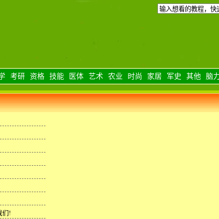
学
考研
资格
技能
医体
艺术
农业
时尚
家居
军史
其他
脑
们!