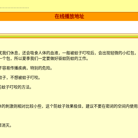
在线播放地址
扰我们休息，还会吸食人体的血液，一般被蚊子叮咬后，会出现轻微的小红包，
一个包，所以夏季我们一定要做好驱蚊防蚊的工作。
子容易传播疾病，特别的危险。
蚊子，不想被蚊子叮咬。
防蚊子叮咬的方法。
体的刺激则相对比较小些，这个防蚊子效果极佳，建议不要在密闭的空间内使用
部消灭。